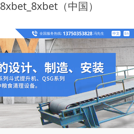
8xbet_8xbet（中国）
13750353828
全国服务热线:
冯先生
中文
En