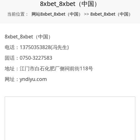
8xbet_8xbet（中国）
网站8xbet_8xbet（中国）
8xbet_8xbet（中国）
当前位置：
>>
8xbet_8xbet（中国）
电话：13750353828(冯先生)
固话：0750-3227583
地址：江门市白石化肥厂侧祠前街118号
网址：
yndiyu.com